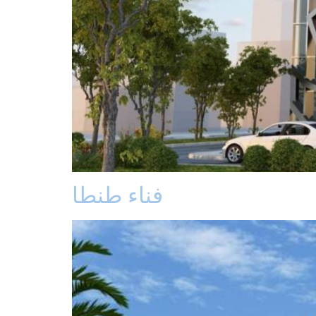
فناء طنطا